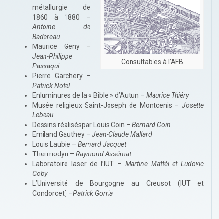
métallurgie de
1860 à 1880 –
Antoine de
Badereau
Maurice Gény –
Jean-Philippe
Consultables à l’AFB
Passaqui
Pierre Garchery –
Patrick Notel
Enluminures de la « Bible » d’Autun –
Maurice Thiéry
Musée religieux Saint-Joseph de Montcenis –
Josette
Lebeau
Dessins réaliséspar Louis Coin –
Bernard Coin
Emiland Gauthey –
Jean-Claude Mallard
Louis Laubie –
Bernard Jacquet
Thermodyn –
Raymond Assémat
Laboratoire laser de l’IUT –
Martine Mattéi et Ludovic
Goby
L’Université de Bourgogne au Creusot (IUT et
Condorcet) –
Patrick Gorria