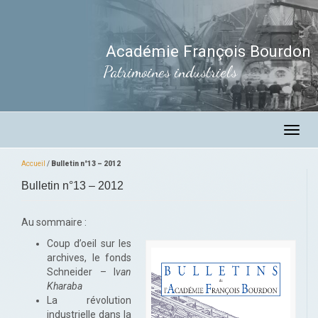
Académie François Bourdon
Patrimoines industriels
Toggl
navig
Accueil
/
Bulletin n°13 – 2012
Bulletin n°13 – 2012
Au sommaire :
Coup d’oeil sur les
archives, le fonds
Schneider – I
van
Kharaba
La révolution
industrielle dans la